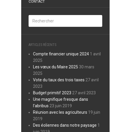
CONTACT
ARTICLES RÉCENTS
Compte financier unique 2024
1 avril
2025
Les vœux du Maire 2025
30 mars
2025
Vote du taux des trois taxes
27 avril
2023
Budget primitif 2023
27 avril 2023
Une magnifique fresque dans
l’abribus
23 juin 2019
Réunion avec les agriculteurs
19 juin
2019
Des éoliennes dans notre paysage
1
juin 2019