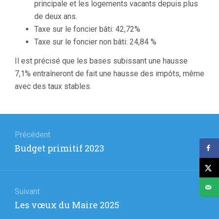
principale et les logements vacants depuis plus
de deux ans.
Taxe sur le foncier bâti: 42,72%
Taxe sur le foncier non bâti: 24,84 %
Il est précisé que les bases subissant une hausse
7,1% entraîneront de fait une hausse des impôts, même
avec des taux stables.
Navigation
de
Précédent
Article
Budget primitif 2023
l’article
précédent
:
Suivant
Article
Les vœux du Maire 2025
suivant